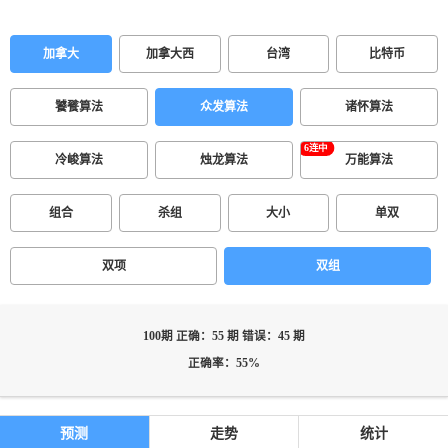
加拿大
加拿大西
台湾
比特币
饕餮算法
众发算法
诸怀算法
冷峻算法
烛龙算法
万能算法
组合
杀组
大小
单双
双项
双组
100期 正确：55 期 错误：45 期
正确率：55%
预测
走势
统计