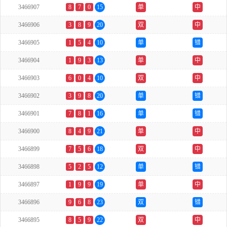
3466907
8
7
0
15
单
中
3466906
3
8
9
20
双
中
3466905
1
5
4
10
单
错
3466904
1
9
3
13
单
中
3466903
6
0
4
10
双
中
3466902
3
9
8
20
单
错
3466901
7
8
1
16
单
错
3466900
8
4
9
21
单
中
3466899
7
5
6
18
双
中
3466898
5
2
5
12
单
错
3466897
1
9
9
19
单
中
3466896
9
6
8
23
双
错
3466895
8
5
9
22
双
中