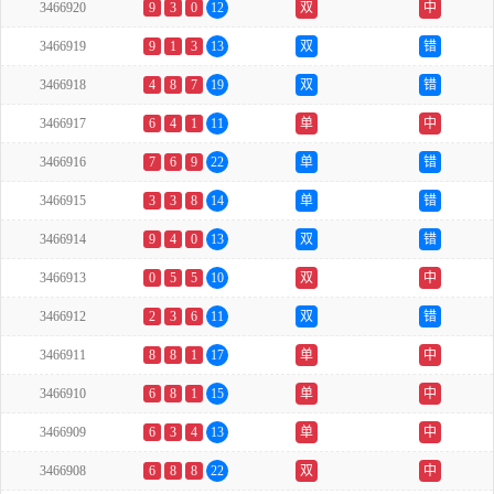
3466920
9
3
0
12
双
中
3466919
9
1
3
13
双
错
3466918
4
8
7
19
双
错
3466917
6
4
1
11
单
中
3466916
7
6
9
22
单
错
3466915
3
3
8
14
单
错
3466914
9
4
0
13
双
错
3466913
0
5
5
10
双
中
3466912
2
3
6
11
双
错
3466911
8
8
1
17
单
中
3466910
6
8
1
15
单
中
3466909
6
3
4
13
单
中
3466908
6
8
8
22
双
中