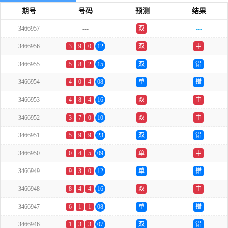
期号
号码
预测
结果
3466957
---
双
---
3466956
3
9
0
12
双
中
3466955
5
8
2
15
双
错
3466954
4
0
4
08
单
错
3466953
4
8
4
16
双
中
3466952
3
7
0
10
双
中
3466951
5
9
9
23
双
错
3466950
0
4
5
09
单
中
3466949
9
3
0
12
单
错
3466948
8
4
4
16
双
中
3466947
6
1
1
08
单
错
3466946
1
3
3
07
双
错