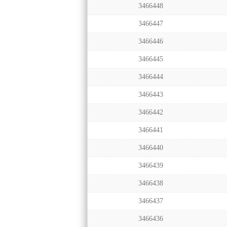
3466448
3466447
3466446
3466445
3466444
3466443
3466442
3466441
3466440
3466439
3466438
3466437
3466436