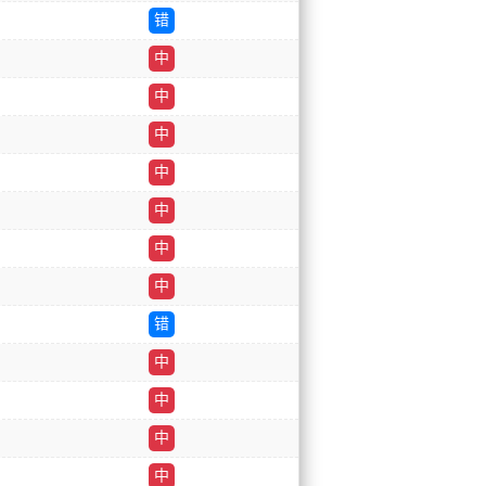
错
中
中
中
中
中
中
中
错
中
中
中
中