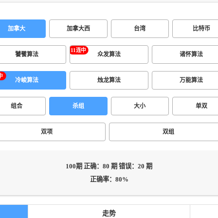
加拿大
加拿大西
台湾
比特币
饕餮算法
众发算法
诸怀算法
冷峻算法
烛龙算法
万能算法
组合
杀组
大小
单双
双项
双组
100期 正确：80 期 错误：20 期
正确率：80%
走势