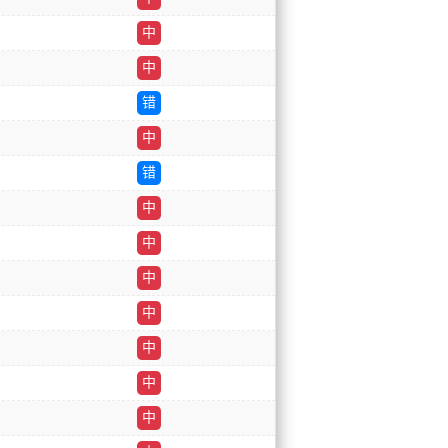
中
中
错
中
错
中
中
中
中
中
中
中