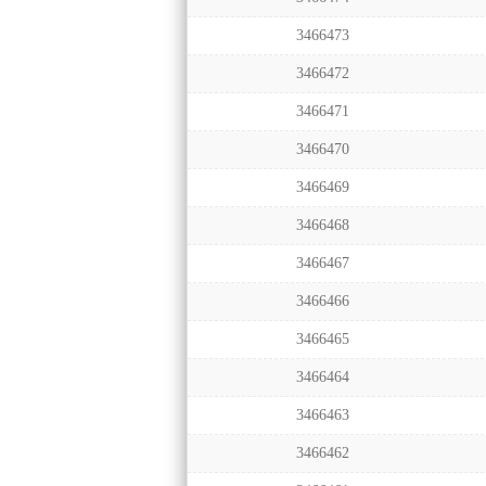
3466473
3466472
3466471
3466470
3466469
3466468
3466467
3466466
3466465
3466464
3466463
3466462