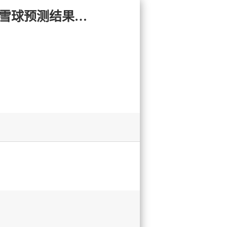
加拿大28预测 易记网址:28yc.com-加拿大2.8-加拿大28pc|雪球预测结果查询|加拿大pc28在线预测官网_专注研究加拿大预测!