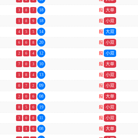
18
殺
大单
3
8
7
18
殺
小双
1
8
9
14
殺
大双
4
5
5
20
殺
小双
6
6
8
12
殺
小双
2
6
4
10
殺
大单
7
0
3
13
殺
小双
1
8
4
09
殺
小双
0
7
2
08
殺
大单
2
0
6
19
殺
小双
8
5
6
11
殺
小双
3
0
8
08
殺
大单
1
1
6