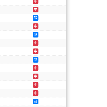
中
中
错
中
错
中
中
错
中
中
中
中
错