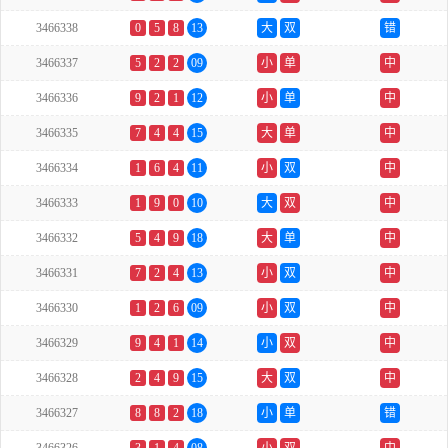
3466338
0
5
8
13
大
双
错
3466337
5
2
2
09
小
单
中
3466336
9
2
1
12
小
单
中
3466335
7
4
4
15
大
单
中
3466334
1
6
4
11
小
双
中
3466333
1
9
0
10
大
双
中
3466332
5
4
9
18
大
单
中
3466331
7
2
4
13
小
双
中
3466330
1
2
6
09
小
双
中
3466329
9
4
1
14
小
双
中
3466328
2
4
9
15
大
双
中
3466327
8
8
2
18
小
单
错