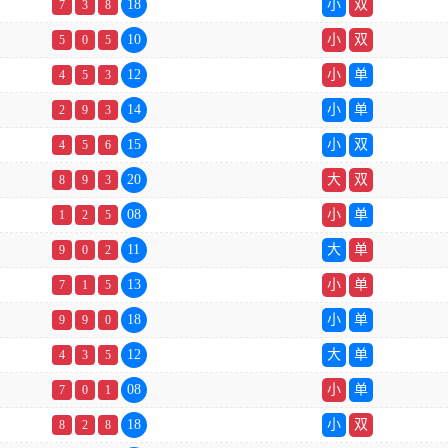
18
小
双
7
3
8
10
小
双
5
0
5
12
小
单
4
5
3
14
小
单
2
9
3
15
小
双
4
5
6
20
大
双
8
9
3
08
小
单
1
2
5
11
大
单
9
0
2
13
小
单
7
1
5
18
小
单
9
9
0
12
大
单
4
3
5
08
小
单
7
0
1
18
小
双
8
2
8