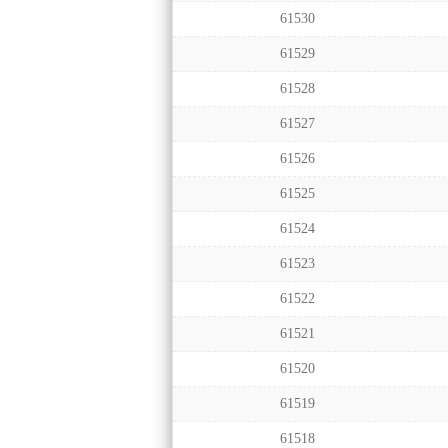
61530
61529
61528
61527
61526
61525
61524
61523
61522
61521
61520
61519
61518