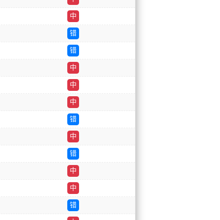
中
错
错
中
中
中
错
中
错
中
中
错