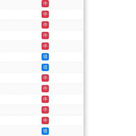
中
中
中
中
中
错
错
中
中
中
中
中
错