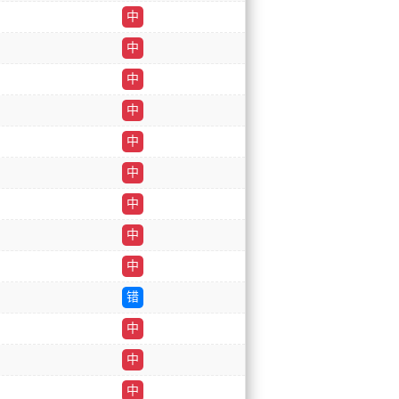
中
中
中
中
中
中
中
中
中
错
中
中
中