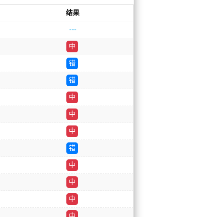
结果
---
中
错
错
中
中
中
错
中
中
中
中