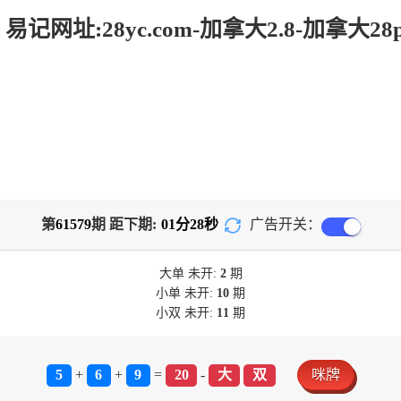
第
61579
期 距下期:
01
分
27
秒
广告开关：
大单
未开:
2
期
小单
未开:
10
期
小双
未开:
11
期
5
+
6
+
9
=
20
-
大
双
咪牌