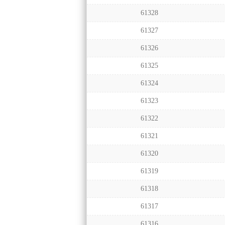
61328
61327
61326
61325
61324
61323
61322
61321
61320
61319
61318
61317
61316