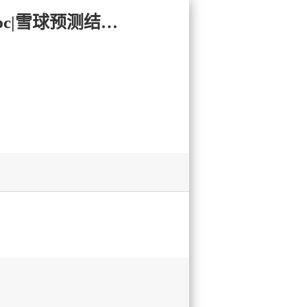
加拿大西28预测 易记网址:28yc.com-加拿大2.8-加拿大28pc|雪球预测结果查询|加拿大pc28在线预测官网_专注研究加拿大预测!