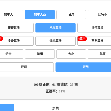
加拿大
加拿大西
台湾
比特币
饕餮算法
众发算法
诸怀算法
冷峻算法
烛龙算法
万能算法
组合
杀组
大小
单双
双项
双组
100期 正确：61 期 错误：39 期
正确率：61%
走势