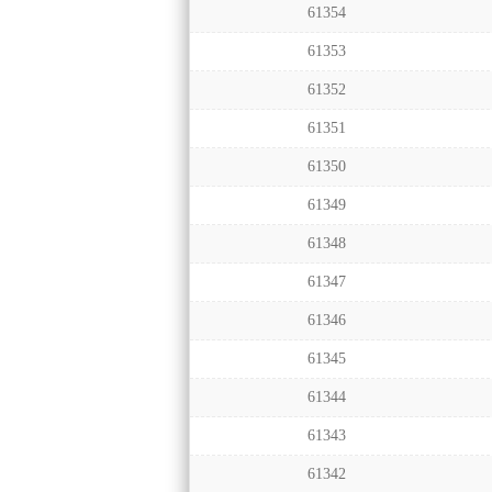
61354
61353
61352
61351
61350
61349
61348
61347
61346
61345
61344
61343
61342