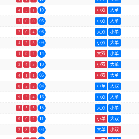
10
小双
大单
4
5
1
05
小双
大单
5
0
0
06
大双
小单
2
0
4
09
小双
大单
4
2
3
14
大双
小单
1
9
4
10
小双
大单
3
4
3
06
小双
大单
4
1
1
04
小单
大双
0
2
2
16
小双
大单
9
3
4
15
大双
小单
5
5
5
11
小单
大双
9
0
2
08
大单
小双
2
3
3