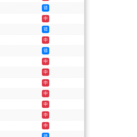
错
中
错
中
错
中
中
中
中
中
中
中
错