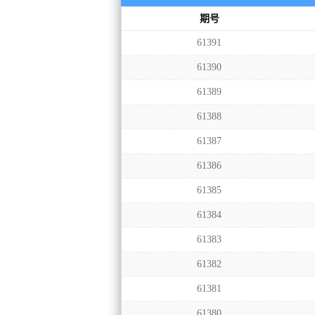
期号
61391
61390
61389
61388
61387
61386
61385
61384
61383
61382
61381
61380