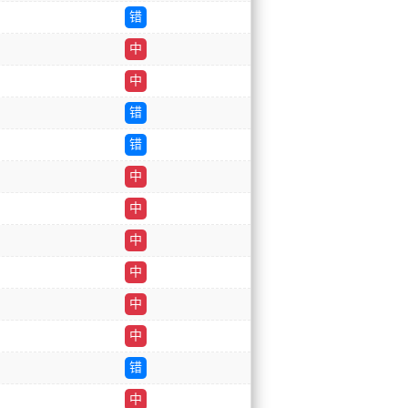
错
中
中
错
错
中
中
中
中
中
中
错
中