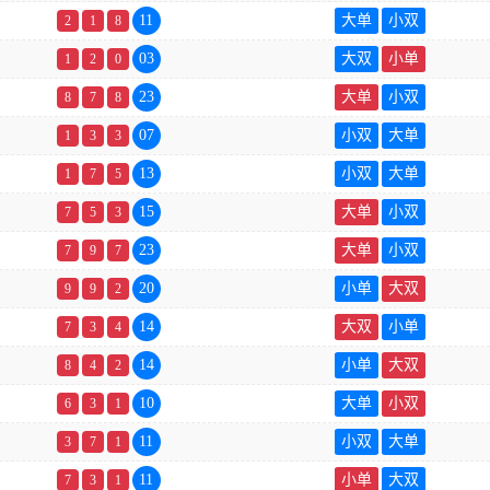
11
大单
小双
2
1
8
03
大双
小单
1
2
0
23
大单
小双
8
7
8
07
小双
大单
1
3
3
13
小双
大单
1
7
5
15
大单
小双
7
5
3
23
大单
小双
7
9
7
20
小单
大双
9
9
2
14
大双
小单
7
3
4
14
小单
大双
8
4
2
10
大单
小双
6
3
1
11
小双
大单
3
7
1
11
小单
大双
7
3
1