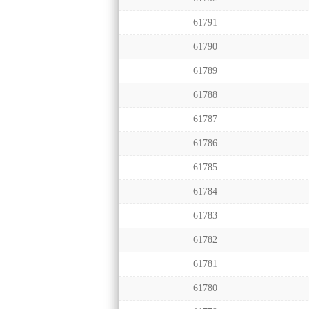
61791
61790
61789
61788
61787
61786
61785
61784
61783
61782
61781
61780