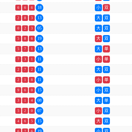
18
小
双
6
6
6
13
大
双
2
8
3
05
大
双
0
2
3
19
大
双
5
8
6
13
大
单
5
7
1
11
小
单
7
3
1
11
大
双
2
7
2
11
小
单
2
1
8
15
小
双
9
6
0
08
大
单
3
1
4
07
小
双
5
2
0
15
大
双
4
6
5
19
小
双
6
7
6