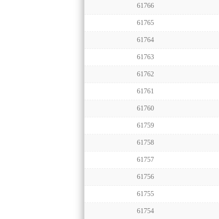
61766
61765
61764
61763
61762
61761
61760
61759
61758
61757
61756
61755
61754