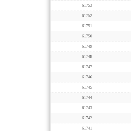
61753
61752
61751
61750
61749
61748
61747
61746
61745
61744
61743
61742
61741