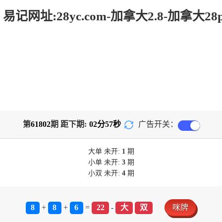
第
61802
期 距下期:
02
分
57
秒
广告开关：
大单
未开:
1
期
小单
未开:
3
期
小双
未开:
4
期
8
+
8
+
6
=
22
-
大
双
咪牌