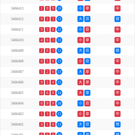
3466413
1
9
9
19
小
单
中
3466412
9
1
3
13
大
双
错
3466411
9
5
8
22
小
双
中
3466410
4
6
3
13
小
单
中
3466409
2
6
3
11
大
双
错
3466408
0
5
8
13
小
双
中
3466407
5
2
6
13
大
单
中
3466406
9
2
4
15
大
单
中
3466405
0
6
8
14
大
单
中
3466404
0
9
9
18
小
双
中
3466403
1
3
9
13
小
单
中
3466402
4
1
8
13
大
双
错