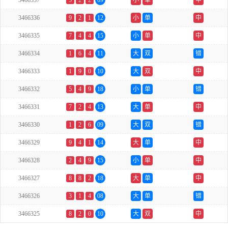
3466337
5
2
2
09
小
单
中
3466336
9
2
1
12
小
单
中
3466335
7
4
4
15
小
单
中
3466334
1
6
4
11
大
双
错
3466333
1
9
0
10
大
双
中
3466332
5
4
9
18
小
单
错
3466331
7
2
4
13
大
单
中
3466330
1
2
6
09
大
双
错
3466329
9
4
1
14
大
单
中
3466328
2
4
9
15
小
单
中
3466327
8
8
2
18
大
单
中
3466326
3
1
4
08
大
单
错
3466325
8
2
0
10
大
双
中