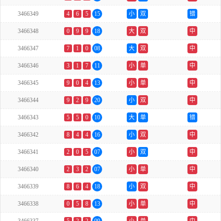
3466349
4
6
5
15
小
双
错
3466348
0
9
9
18
大
双
中
3466347
7
1
0
08
大
双
中
3466346
3
1
7
11
小
单
中
3466345
9
0
4
13
小
单
中
3466344
9
2
9
20
小
双
中
3466343
5
5
0
10
大
单
错
3466342
8
4
4
16
小
双
中
3466341
2
0
5
07
小
双
中
3466340
2
3
2
07
小
单
中
3466339
8
6
4
18
小
双
中
3466338
0
5
8
13
小
单
中