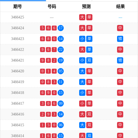
期号
号码
预测
结果
3466425
---
大
单
---
3466424
5
6
6
17
大
单
中
3466423
6
8
0
14
小
单
错
3466422
9
6
7
22
大
单
中
3466421
9
8
2
19
小
双
错
3466420
0
1
4
05
大
单
中
3466419
0
8
3
11
大
单
中
3466418
6
9
0
15
小
单
中
3466417
3
0
6
09
小
单
中
3466416
2
9
3
14
大
双
中
3466415
1
5
0
06
大
双
中
3466414
1
6
8
15
大
双
中