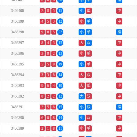
3466401
6
6
8
20
小
单
错
3466400
2
8
5
15
小
单
中
3466399
4
5
3
12
小
单
中
3466398
9
8
5
22
小
单
错
3466397
8
4
3
15
大
双
中
3466396
3
8
2
13
小
单
中
3466395
5
5
9
19
小
单
中
3466394
3
3
8
14
大
双
中
3466393
9
6
4
19
大
单
中
3466392
8
2
2
12
大
双
中
3466391
2
5
8
15
小
双
错
3466390
6
0
8
14
小
双
中
3466389
2
1
8
11
小
单
中