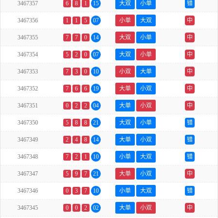
3467357
6
8
1
15
大双
小单
错
3467356
1
1
5
07
小单
大双
中
3467355
7
7
0
14
大双
小单
中
3467354
5
2
0
07
大双
小单
中
3467353
7
3
0
10
小双
大单
中
3467352
7
6
6
19
大单
小双
中
3467351
0
2
2
04
大单
小双
中
3467350
5
8
8
21
大双
小单
错
3467349
2
4
8
14
大单
小双
错
3467348
7
2
1
10
小单
大双
错
3467347
5
9
7
21
大单
小双
中
3467346
0
3
7
10
小单
大双
错
3467345
0
0
2
02
大单
小双
中