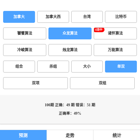
加拿大
加拿大西
台湾
比特币
饕餮算法
众发算法
诸怀算法
冷峻算法
烛龙算法
万能算法
组合
杀组
大小
单双
双项
双组
100期 正确：49 期 错误：51 期
正确率：49%
预测
走势
统计