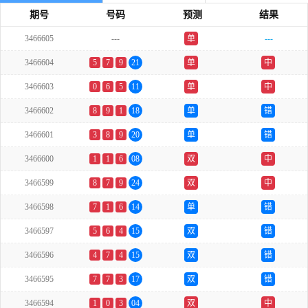
期号
号码
预测
结果
3466605
---
单
---
3466604
5
7
9
21
单
中
3466603
0
6
5
11
单
中
3466602
8
9
1
18
单
错
3466601
3
8
9
20
单
错
3466600
1
1
6
08
双
中
3466599
8
7
9
24
双
中
3466598
7
1
6
14
单
错
3466597
5
6
4
15
双
错
3466596
4
7
4
15
双
错
3466595
7
7
3
17
双
错
3466594
1
0
3
04
双
中