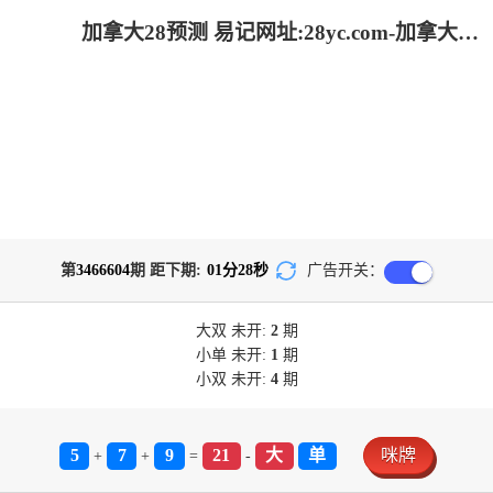
加拿大28预测 易记网址:28yc.com-加拿大2.8-加拿大28pc|雪球预测结果查询|加拿大pc28在线预测官网_专注研究加拿大预测!
第
3466604
期 距下期:
01
分
28
秒
广告开关：
大双
未开:
2
期
小单
未开:
1
期
小双
未开:
4
期
5
7
9
21
大
单
咪牌
+
+
=
-