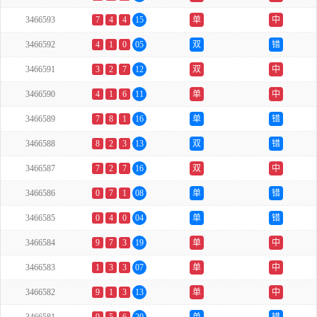
3466593
7
4
4
15
单
中
3466592
4
1
0
05
双
错
3466591
3
2
7
12
双
中
3466590
4
1
6
11
单
中
3466589
7
8
1
16
单
错
3466588
8
2
3
13
双
错
3466587
7
2
7
16
双
中
3466586
0
7
1
08
单
错
3466585
0
4
0
04
单
错
3466584
9
7
3
19
单
中
3466583
1
3
3
07
单
中
3466582
9
1
3
13
单
中