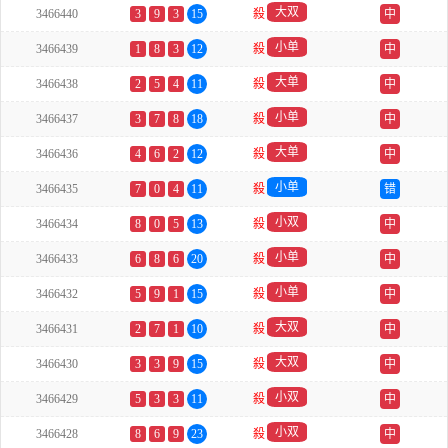
大双
3466440
3
9
3
15
殺
中
小单
3466439
1
8
3
12
殺
中
大单
3466438
2
5
4
11
殺
中
小单
3466437
3
7
8
18
殺
中
大单
3466436
4
6
2
12
殺
中
小单
3466435
7
0
4
11
殺
错
小双
3466434
8
0
5
13
殺
中
小单
3466433
6
8
6
20
殺
中
小单
3466432
5
9
1
15
殺
中
大双
3466431
2
7
1
10
殺
中
大双
3466430
3
3
9
15
殺
中
小双
3466429
5
3
3
11
殺
中
小双
3466428
8
6
9
23
殺
中