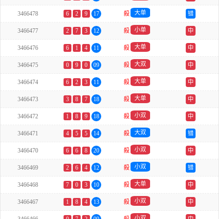
大单
3466478
6
2
9
17
殺
错
小单
3466477
2
7
3
12
殺
中
大单
3466476
6
1
4
11
殺
中
大双
3466475
0
9
0
09
殺
中
大单
3466474
6
2
3
11
殺
中
大单
3466473
3
8
7
18
殺
中
小双
3466472
1
8
9
18
殺
中
大双
3466471
4
5
5
14
殺
错
小双
3466470
6
6
8
20
殺
中
小双
3466469
2
6
4
12
殺
错
大单
3466468
7
0
3
10
殺
中
小双
3466467
1
8
4
13
殺
中
小双