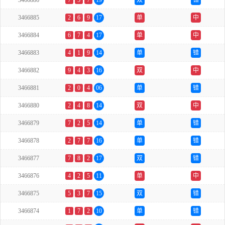
3466886
7
5
7
19
双
错
3466885
2
6
9
17
单
中
3466884
6
7
4
17
单
中
3466883
4
1
9
14
单
错
3466882
9
4
3
16
双
中
3466881
2
0
4
06
单
错
3466880
2
4
8
14
双
中
3466879
7
2
5
14
单
错
3466878
2
7
7
16
单
错
3466877
7
8
2
17
双
错
3466876
4
2
5
11
单
中
3466875
5
3
7
15
双
错
3466874
1
7
2
10
单
错