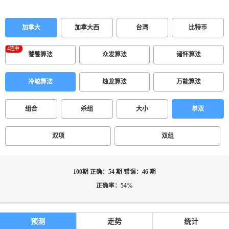
加拿大
加拿大西
台湾
比特币
饕餮算法
众发算法
诸怀算法
冷峻算法
烛龙算法
万能算法
组合
杀组
大小
单双
双项
双组
100期 正确：54 期 错误：46 期
正确率：54%
预测
走势
统计