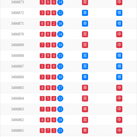
3466873
5
9
0
14
双
中
3466872
3
9
0
12
单
错
3466871
6
8
2
16
单
错
3466870
8
9
7
24
双
中
3466869
7
1
8
16
双
中
3466868
2
9
4
15
双
错
3466867
1
4
6
11
双
错
3466866
3
7
0
10
单
错
3466865
4
9
4
17
单
中
3466864
3
5
4
12
双
中
3466863
7
1
3
11
单
中
3466862
4
8
6
18
双
中
3466861
9
7
5
21
单
中