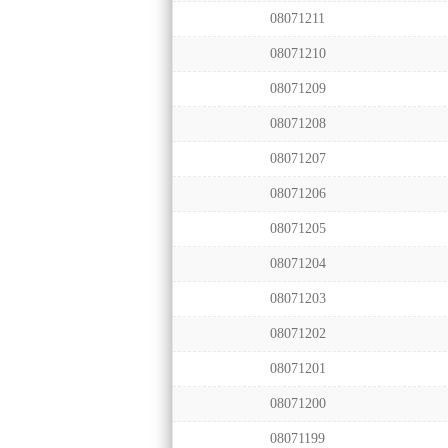
08071211
08071210
08071209
08071208
08071207
08071206
08071205
08071204
08071203
08071202
08071201
08071200
08071199