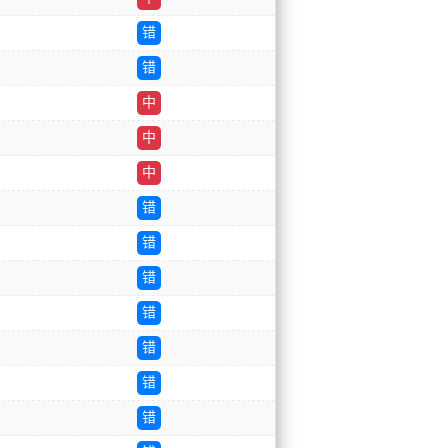
错
错
中
中
中
错
错
错
错
错
错
错