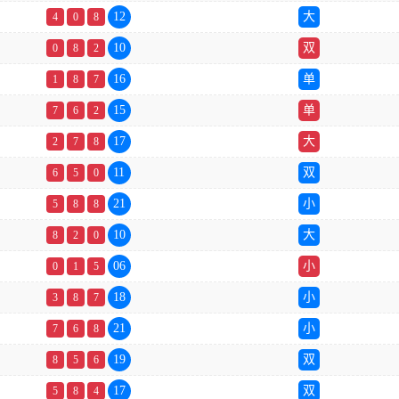
12
大
4
0
8
10
双
0
8
2
16
单
1
8
7
15
单
7
6
2
17
大
2
7
8
11
双
6
5
0
21
小
5
8
8
10
大
8
2
0
06
小
0
1
5
18
小
3
8
7
21
小
7
6
8
19
双
8
5
6
17
双
5
8
4