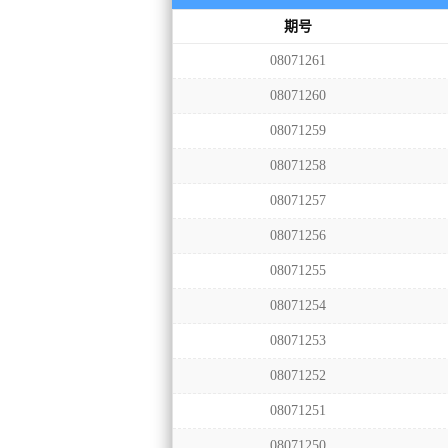
期号
08071261
08071260
08071259
08071258
08071257
08071256
08071255
08071254
08071253
08071252
08071251
08071250