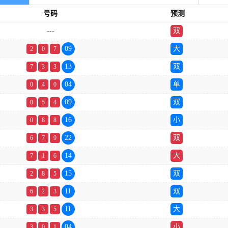
号码
预测
---
双
09
大
2
0
7
13
双
7
3
3
04
单
0
4
0
09
双
0
5
4
16
小
0
8
8
22
双
6
7
9
14
大
7
1
6
15
双
2
8
5
11
双
6
2
3
11
大
3
3
5
04
小
3
0
1