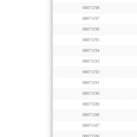
08071198
08071197
08071196
08071195
08071194
08071193
08071192
08071191
08071190
08071189
08071188
08071187
08071186