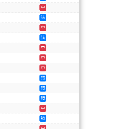
中
错
中
错
中
中
中
错
错
错
中
错
中