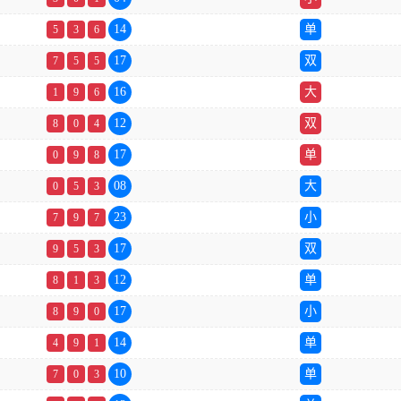
14
单
5
3
6
17
双
7
5
5
16
大
1
9
6
12
双
8
0
4
17
单
0
9
8
08
大
0
5
3
23
小
7
9
7
17
双
9
5
3
12
单
8
1
3
17
小
8
9
0
14
单
4
9
1
10
单
7
0
3