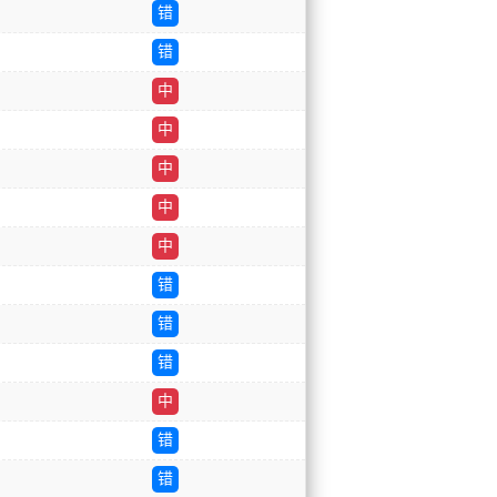
错
错
中
中
中
中
中
错
错
错
中
错
错