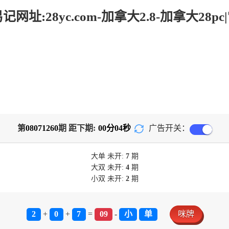
第
08071260
期 距下期:
00
分
04
秒
广告开关：
大单
未开:
7
期
大双
未开:
4
期
小双
未开:
2
期
2
+
0
+
7
=
09
-
小
单
咪牌