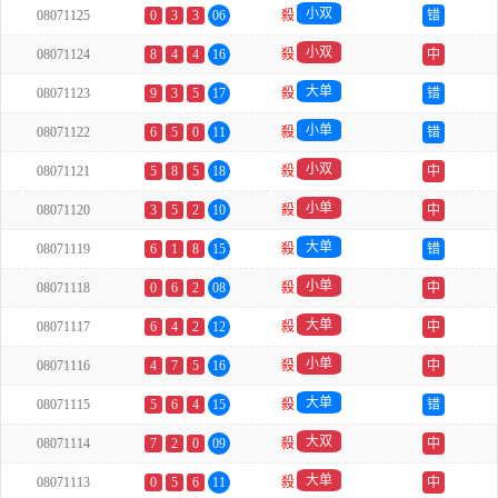
小双
08071125
0
3
3
06
殺
错
小双
08071124
8
4
4
16
殺
中
大单
08071123
9
3
5
17
殺
错
小单
08071122
6
5
0
11
殺
错
小双
08071121
5
8
5
18
殺
中
小单
08071120
3
5
2
10
殺
中
大单
08071119
6
1
8
15
殺
错
小单
08071118
0
6
2
08
殺
中
大单
08071117
6
4
2
12
殺
中
小单
08071116
4
7
5
16
殺
中
大单
08071115
5
6
4
15
殺
错
大双
08071114
7
2
0
09
殺
中
大单
08071113
0
5
6
11
殺
中