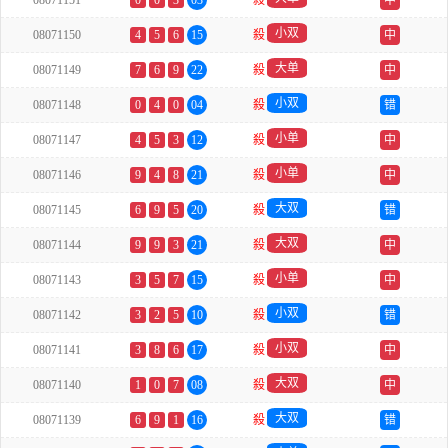
08071151
0
0
3
03
殺
中
小双
08071150
4
5
6
15
殺
中
大单
08071149
7
6
9
22
殺
中
小双
08071148
0
4
0
04
殺
错
小单
08071147
4
5
3
12
殺
中
小单
08071146
9
4
8
21
殺
中
大双
08071145
6
9
5
20
殺
错
大双
08071144
9
9
3
21
殺
中
小单
08071143
3
5
7
15
殺
中
小双
08071142
3
2
5
10
殺
错
小双
08071141
3
8
6
17
殺
中
大双
08071140
1
0
7
08
殺
中
大双
08071139
6
9
1
16
殺
错