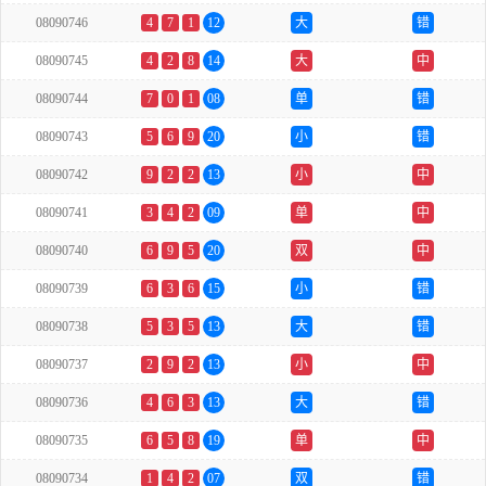
08090746
4
7
1
12
大
错
08090745
4
2
8
14
大
中
08090744
7
0
1
08
单
错
08090743
5
6
9
20
小
错
08090742
9
2
2
13
小
中
08090741
3
4
2
09
单
中
08090740
6
9
5
20
双
中
08090739
6
3
6
15
小
错
08090738
5
3
5
13
大
错
08090737
2
9
2
13
小
中
08090736
4
6
3
13
大
错
08090735
6
5
8
19
单
中
08090734
1
4
2
07
双
错