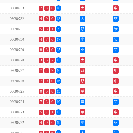
08090733
7
3
8
18
大
中
08090732
4
9
0
13
大
错
08090731
5
3
1
09
双
错
08090730
4
7
6
17
小
错
08090729
8
8
9
25
小
错
08090728
3
5
7
15
大
中
08090727
7
2
7
16
双
中
08090726
7
9
0
16
双
中
08090725
0
5
8
13
单
中
08090724
7
3
0
10
单
错
08090723
5
7
1
13
单
中
08090722
4
9
6
19
小
错